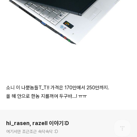
소니 이 나뿐놈들T_T!! 가격은 170만에서 250만까지.
올 해 안으로 한놈 지를꺼여 두구바...! ㅠㅠ
로그 정보
hi_rasen, razell 이야기:D
여기서만 조근조근 속닥속닥 :D