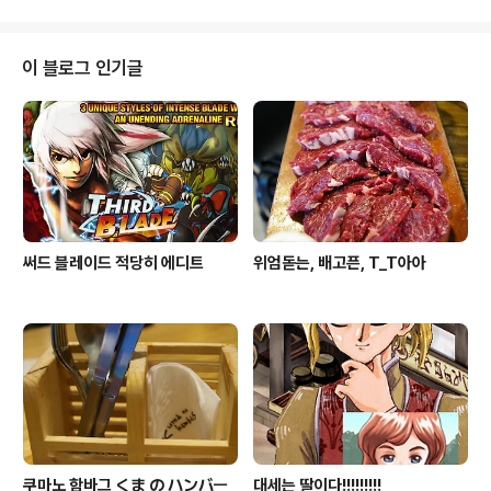
이 블로그 인기글
써드 블레이드 적당히 에디트
위엄돋는, 배고픈, T_T아아
쿠마노 함바그 くま の ハンバㅡ
대세는 딸이다!!!!!!!!!