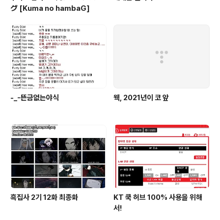
グ [Kuma no hambaG]
-_-뜬금없는야식
웩, 2021년이 코 앞
흑집사 2기 12화 최종화
KT 쿡 허브 100% 사용을 위해
서!