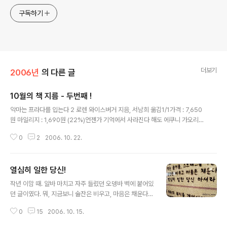
구독하기
더보기
2006년
의 다른 글
10월의 책 지름 - 두번째 !
글 내용
악마는 프라다를 입는다 2 로렌 와이스버거 지음, 서남희 옮김1/1가격 : 7,650
원 마일리지 : 1,690원 (22%)언젠가 기억에서 사라진다 해도 에쿠니 가오리
지음, 김난주 옮김 10월 23일 이후 출간 예정입니다.1/0가격 : 8,100 원 마일
0
2
2006. 10. 22.
리지 : 810원 (10%) 조선을 뒤흔든 16가지 살인사건 이수광 지음1/1가격 : 11,
700 원 마일리지 : 1,760원 (15%) ↑ -_-이 링크는 왜 혼자 놀구 있는겨;ㅂ;
첫번째 책 지름은 강수형이랑 진우형 선물이였고.. 두번째 책 지름은 섹시녀와
열심히 일한 당신!
경화언니 선물! 그리고 쪼금이따 지르게 될 예정인 성열형 Visual C++ 6 완벽
글 내용
가이드 2nd Edition 이랑, 석이형 열혈강의 C++ 프로그래밍 차례+_+ (이 사
작년 이맘 때. 알바 마치고 자주 들렸던 오뎅바 벽에 붙어있
람들이 다 짜고 C++만..
던 글이였다. 뭐, 지금보니 술잔은 비우고, 마음은 채운다도
괜찮네 모-0- 어쨌든, 열심히 일한 당신 마셔라!!=ㅁ=;
0
15
2006. 10. 15.