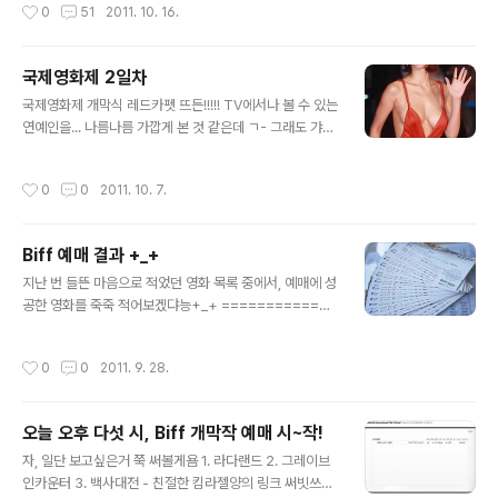
작성시간
0
51
2011. 10. 16.
다시 해야겠구나!!!! 하는 순간, 치트로 게임을 쨔치지(..)않
게 할 수 있다는 구원의 목소리. 타격감도 그렇고 다 마음에
다는데!!!!! 세상에 돈 벌기가 너무 짜증냐 ㅋㅋㅋㅋㅋㅋㅋ
국제영화제 2일차
ㅋㅋㅋㅋㅋ!!!!! 그래서 에디트 해서 돈을 99999999999
글 내용
99999 로 만들어야 겠댜는 생각-_- 으힠 그래서 일단 돈
국제영화제 개막식 레드카펫 뜨든!!!!! TV에서나 볼 수 있는
은 99,999,999로 만들어 놓았음. 룬도 고쳐봤는데 .. 음..
연예인을... 나름나름 가깝게 본 것 같은데 ㄱ- 그래도 갸들
룬은 제대로 인식이 되지 않아서, 일단 돈이나 만들어놓고
얼굴은 쥐똥만큼 보였어 ㅋㅋㅋㅋㅋㅋㅋㅋㅋㅋ 두시간동
룬을 구입하는 식으로 해야겠다는 생각..-_-..
안 연예인들 얼굴이랑 드레스 구경...특히... 어마어마한 드
작성시간
0
0
2011. 10. 7.
레스로 좌중을 압도한 오인혜씨 ㅋㅋㅋㅋㅋㅋㅋㅋㅋㅋ 나
도 모르게 카메라에 손이 가서 막 찍고 싶던데..................
그 엇니가 나오는 순간... 주위는 모두 신음을.....ㅋㅋㅋㅋㅋ
Biff 예매 결과 +_+
ㅋㅋㅋㅋㅋㅋㅋ? 그 엇니 가슴은 75C~D로 조심스럽게
글 내용
예측해 봅니다. 아 의느님의 손을 빌린 것 같지도 않았어요
지난 번 들뜬 마음으로 적었던 영화 목록 중에서, 예매에 성
ㅇㅇ.. 그리고 분명한 오른손잡이 ㅋㅋ....ㅋ 여튼 그 구경에
공한 영화를 죽죽 적어보겠댜능+_+ =============
시간가는 줄 모르고 있다가-_- 8시 10분부터 시작한 개막
== 굵은 영화제목이 예매 성공 ================
작 감상에 미친듯이 몰입했었다.........
====== 1. 라다랜드 2. 그레이브 인카운터 3. 백사대전 -
작성시간
0
0
2011. 9. 28.
친절한 킴라젤양의 링크 써빗쓰~ http://goo.gl/bEJEV
4. 스노우타운 - 스노우데드가 생각나는.. http://goo.gl/
ghtAi 5. 지하탐험 6. 코토코 7. 요요추와 떠오르는 섹스의
오늘 오후 다섯 시, Biff 개막작 예매 시~작!
나라 d(-_-)bㅋㅋㅋㅋㅋㅋㅋ http://goo.gl/03V3a 8.
글 내용
쿠바 음악의 기수, 엘 메티코 http://goo.gl/TR7C3 9. 모
자, 일단 보고싶은거 쭉 써볼게욤 1. 라다랜드 2. 그레이브
모에게 보내는 편지 http://goo.gl/1idgF 10. 무림토끼 -
인카운터 3. 백사대전 - 친절한 킴라젤양의 링크 써빗쓰~