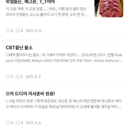
위엄돋는, 배고픈, T_T아아
를-_-;;;;;;; 뭐 어쨌든; 사무실에 열심히 쟁겨놓은 비상 약통
글 내용
속 후시딘님-_- 이번여름에도 잘 부탁해-_-)/ㅋㅋㅋㅋㅋ
이 고운 자태, 이 고운 빛깔...... 아아... 다른 말이 필요 없는
ㅋㅋㅋㅋㅋㅋㅋㅋㅋㅋㅋ 오전에 연고와 겔의 차이가 궁금
우리의 위엄돋는 소느님 둘이서 고기 한 점에, 소주 한 잔
해서 찾아봤더니 음.. 흡수성이랄까. 겔은 끈적임없이 바로
씩-_- 그렇게 소주 4병을 마시고 나면 으허허허헝 어느새
흡수가 되기때문에 얼굴에 점뺐을 때 ㅋㅋㅋㅋㅋㅋ 라던
고기가 없고...T_T Aㅏ...... 마이피플 신년회식비도 다 써
작성시간
0
4
2011. 5. 6.
지, 여드름 짜고난 후..
먹었고, 형제는 언제 또 한번 가지=_ = 내일 로또만 기다리
면서 손가락 빨고 있어야겠다.. 어흐흐흑T_T ..... 아롱이로
말아놓은 사시미T_T 좀 제발!!!!!!!!!!!!!!!!!!!!!!!!!!!!!!!!!!!
CBT끝난 블소
글 내용
그래픽 쩔어주시는 블소.. 아 그래서 이따위 사양이..... [최소사양] CPU : 인텔 Dual
core 이상/AMD Athlon 64X2 이상 RAM :2G 이상 VGA : nVidia Geforce 8
600GT / AMD Radeon HD4600 이상의 그래픽 카드 하드디스크 : 15GB 이상
운영체제 : Windows XP (서비스 팩 2), Vista, Win7 (32bit / 64bit) DirectX :
작성시간
0
2
2011. 5. 2.
9.0c [권장사양] CPU : 인텔 Quad core 이상/AMD Phenom II X4 이상 RAM :
4G 이상 VGA : nVidia Geforce 8800GTX / AMD Radeon HD4850 이상
의 그래픽 카드 하드디스크 : 15GB 이상 운영체제 : Windows XP (서비..
으아 드디어 이사준비 완료!
글 내용
1. 사실 따지고 보면 그렇게 많은것도 아닌데, 짐 싸느랴 여간 힘든게 아니였다. 버리
고 버리고 더 버려도 이 짐들은 평생 날 따라가려는지 도대체 줄어들 생각을 하지 않
는다...힝.. 짐 싸면서 특히나 생각나는 녀석이 있는데.. 아끼고 아꼈더 그래프3000-
_ㅜ!!!!!!!!!!!!! 아마도 책장 밑에 기어들어가서 나를 기다리고 있을 것 같은데 아마도 이
작성시간
0
4
2011. 2. 6.
사 할 땐 내가 없을 테니.. 아무도 그 녀석을 기억해 주지 못 할 것이다.-_ㅜ 30cm자