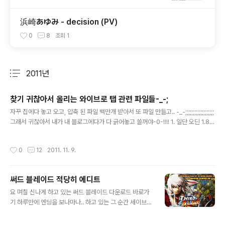
浜崎あゆみ - decision (PV)
0
8
조회
1
2011년
분류 전체보기
주요 글 목록
찾기 귀찮아서 올리는 와이브로 탭 관련 파일들-_-;
글 내용
자꾸 집에다 놓고 오고, 압축 된 파일 백만개 받아서 또 파일 만들고.. -_-;;;;;;;;;;;;;;;;;;;
그래서 귀찮아서 내가 내 블로그에다가 다 긁어놓고 쓸꺼야-0-!!!! 1. 일단 오딘 1.85
v 2. 순정커널-_- 3. 와이브로탭 관련 능력자님의 링크 ㅋㅋ http://fairworld.tist
ory.com/category/갤럭시탭%20M180K 4. 테그라크 커널 빌드 관련 능력자님
작성시간
0
12
2011. 11. 9.
의 링크 ㅋㅋ http://pspmaster.tistory.com/120 5. 삼성 통합 usb 드라이버
(요건 용량땜에 30일짜리) http://bigmail.mail.daum.net/Mail-bin/bigfile_d
own?uid=SVW4RJnne91V5puNjkGJT4-jktLDeAGP 6. 벽돌이 되었을..
써드 블레이드 적당히 에디트
글 내용
요 며칠 신나게 하고 있는 써드 블레이드 다운로드 바로가
기 하루만에 엔딩을 보나마나.. 하고 있는 그 순간 세이브파
일의 실종T_T 리붓하고 들어갔더니 왜 내 캐릭터가 렙1에
기본 무기 끼고있나여T_T흐규흐규흐규 엔딩을 못 봣으니,