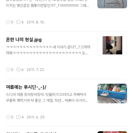
꺄아!!!!!!! 이전에 삿떤 제품보다 리시버가 작아서 너무너무
미치는 병신같은 몸뚱이란말인가T_T!!!!!!!!!!!!!!!!!!!!! 그래도
마음에 든댜능 에헷에헷 집에가서 꼽아서 써봐야지 에헷에
난 건강함 ㅇㅇ
헷 새거 산거 기분이 들어서 아주 씐남 ㅋㅋㅋㅋ 사용후기
작성시간
0
6
2011. 8. 10.
ㅋㅋㅋㅋㅋ 모델명은 wirele..
흔한 나의 현실.jpg
글 내용
ㅋㅋㅋㅋㅋㅋㅋㅋㅋㅋㅋㅋㅋㅋ 내 이야기 같다T_T으하하
하핰ㅋㅋㅋㅋㅋㅋㅋㅋㅋㅋㅋㅋㅋㅋㅋㅋㅋㅋㅋㅋㅋ 오전,
오후 수영으로 하루에 두탕씩 뛰어주고...그래 오후수영은
격주로 하긴했지만....-_-.. 조금 있으면 한달도 끝나가는데
작성시간
0
6
2011. 7. 22.
왜 살은 단 100g도 빠지지 않냐고오!!!!!!!!!!!!!!!!! ㅋㅋㅋㅋ
ㅋㅋㅋㅋㅋㅋㅋㅋㅋㅋㅋㅋㅋㅋㅋㅋㅋㅋㅋㅋㅋㅋㅋㅋㅋ
T_T
여름에는 후시딘-_-)/
글 내용
드디어 여름 장마장마장마. 빗물에 미끄러지고 자빠져서
무릎팍 깨먹기에 딱 좋은 그 계절. 작년... 떡볶이 사가지고
들어오는 길에 아스팔트위에서 양 무릎 다 깨먹고.. 큰 맘
먹고 시작했던 수영도 못가고 두달동안 얼마나 힘들었던
작성시간
0
4
2011. 6. 29.
가.. ㅎ그휴그휴그후ㅡㄱ휴그휵 ㅜㅜㅜㅜㅜㅜㅜ 그 뒤로
두번다시 아딸은 내가 사먹고 있지 않지.........ㅋㅋㅋㅋㅋㅋ
ㅋㅋㅋㅋㅋㅋㅋ T_T 요즘은 떡볶이 먹으러 대신동 럭셔리