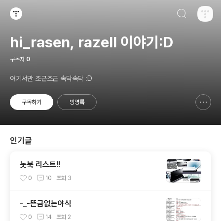
검색하기
티스토리
hi_rasen, razell 이야기:D
구독자
0
여기서만 조근조근 속닥속닥 :D
구독하기
방명록
신고하기 레이어
열기
인기글
놋북 리스트!!
0
10
조회
3
-_-뜬금없는야식
0
14
조회
2