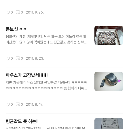
ㅋㅋㅋㅋㅋㅋ쿵푸팬더 생각나잉 http:..
http://goo.gl/bEJEV 4. 스노우타운 - 스노우데드가 생
각나는.. http://goo.gl/ghtAi 5. 지하탐험 6. 코토코 7.
작성시간
0
0
2011. 9. 26.
요요추와 떠오르는 섹스의 나라 d(-_-)bㅋㅋㅋㅋㅋㅋㅋ h
ttp://goo.gl/03V3a 8. 쿠바 음악의 기수, 엘 메티코 htt
p://goo.gl/TR7C3 9. 모모에게 보내는 편지 http://go
몸보신 ㅇㅇ
o.gl/1idgF 10. 무림토끼 - ㅋㅋㅋㅋㅋㅋ쿵푸팬더 생각나
글 내용
잉 http://goo.gl/cElqi 11. 천재소년 http://goo.gl/DB
몸보신의 계절 여름입니다. 덕분에 몸 보신 하느랴 여름에
aXr 12. 백치 http://goo.gl/90EOk 13. 유원경몽 - 임
미친듯이 많이 많이 먹어줬는데도 평균값도 못하는 심부담
청하엇니의..
수치..ㅜ_ㅜ흑흑.. 어쨌든 이렇게 된 거.... 올 여름 다 가지
도 않았는데ㅋㅋㅋㅋ 대충 먹었던걸 계산해보는 시간을 갖
작성시간
0
0
2011. 8. 23.
도록 하겠뜸.. ........절대 밀린사진 한방 포스팅이 아님..-_
ㅜ 직접 만든 브라우니로 시작하는 8월입니다. 물론 내가
만든게 아님. 유란 쌤 언니(라고쓰고 능력자라고 읽는다 ㅇ
마우스가 고장났서!!!!!!
ㅇ)분께서 직접!!! 만들어주신 수제 브라우니 재료를 아낌없
글 내용
이 투하!!!!!!!!! 놀러가서 먹으려고 만들었던 유부초밥 알맹
저번 겨울에 마우스 샀다고 쫑알쫑알 거렸는데 ㅋㅋㅋㅋㅋ
이들. 잡채도 있었는데 그거 만들 땐 사진찍을 겨를이... 시
ㅋㅋㅋㅋㅋㅋㅋㅋㅋㅋㅋㅋㅋㅋㅋㅋㅋㅋ 좀 험하게 다뤄서
즌마다 꼬옥 빠짐없이 먹어주는 케익님. 우리동네 빵집 케
그런가; 건전지 누액...(소비자 과실 100%ㅋㅋㅋㅋㅋㅋ
익인데.. 흑흑T_T 대형회사들한테 눌려서 결국 8월초에 ..
ㅋ)으로 기판이 더러워지니까 인식이 앙댐 ㅋㅋㅋㅋㅋㅋㅋ
작성시간
0
0
2011. 8. 19.
ㅋㅋㅋ 분해해서 닦았으나.... 10분만에 다시 인식이 앙댐
ㅋㅋㅋㅋㅋㅋㅋ 그래서 바로 마이크로소프트 하드웨어 A/
S팀에 전화 문의!! PID번호 확인했더니 보내주시면 새제품
평균값도 못 하는!
으로 보내드리겠씀돠!! 단종되었으면 상위제품이나 대체제
글 내용
품으로 보내드리겠씀돠!! 꺄아 그래서 결국 오늘 받았음!!!!
심부담정상치 7천~12천...... 난 왜 심부담 정상치에도 못