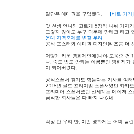
일단은 예매권을 구입했다.
[바로 가기
맛 선생 언니와 고르게 5장씩 나눠 가지기
그렇지 않아도 누구 덕분에 망테크 타
운대 지역축제로 변질 우려
공식 포스터와 예매권 디자인은 조금 더 신
어떻게 키운 영화제인데(나야 도움준 건 11
나, 죽도 밥도 안되는 이름뿐인 영화제가
이 되어버렸다.
공식스폰서 찾기도 힘들다는 기사를 여러
2015년 골드 프리미엄 스폰서였던 카카
프리미어 스폰서였던 신세계는 메이저 스폰
굵직한 회사들은 다 빠져 나갔네...
걱정 반 우려 반, 이번 영화제는 어찌 될런가