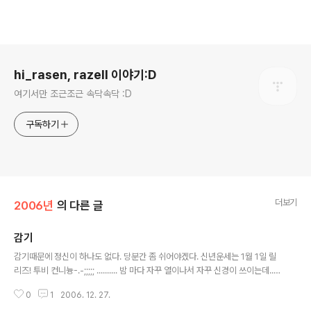
로그 정보
hi_rasen, razell 이야기:D
여기서만 조근조근 속닥속닥 :D
구독하기
더보기
2006년
의 다른 글
감기
글 내용
감기때문에 정신이 하나도 없다. 당분간 좀 쉬어야겠다. 신년운세는 1월 1일 릴
리즈! 투비 컨니늉-.-;;;;; .......... 밤 마다 자꾸 열이나서 자꾸 신경이 쓰이는데..
아침에일어나보니-.- 귀에서 진물이 나더라T_T_T_T_T_T_T_T 며칠 전 부터
0
1
2006. 12. 27.
귀에 웅웅 거린다 싶더니만..; 열때문에; 귀도 이상하게된거야T_T_T_T_T_T?