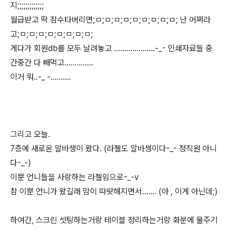
지;;;;;;;;;;;;;
월급받고 딱 잠수타버리면;ㅁ;ㅁ;ㅁ;ㅁ;ㅁ;ㅁ;ㅁ;ㅁ;ㅁ; 난 어쩌라
고;ㅁ;ㅁ;ㅁ;ㅁ;ㅁ;ㅁ;ㅁ;ㅁ;
게다가 회원db를 모두 날려놓고 ....................-_- 인쇄자료들 중
간중간 다 빼먹고..............
이거 뭐..-_ -..........
그리고 오늘.
7층에 새로온 알바생이 왔다. (라젤도 알바생이다-_- 정직원 아니
다-_-)
이뿐 언니들을 사랑하는 라젤임으로-_-v
참 이뿐 언니가 왔길래 맘이 따땃해지면서....... (아 , 이게 아닌데;)
하여간, 스크린 셋팅하는거랑 테이블 정리하는거랑 화분에 물주기