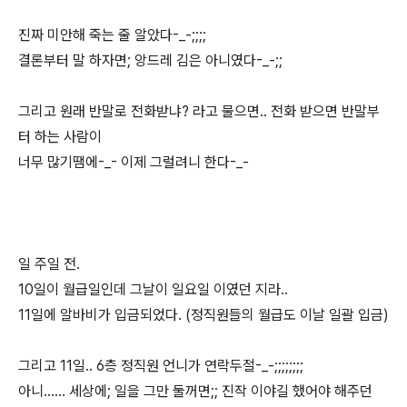
진짜 미안해 죽는 줄 알았다-_-;;;;
결론부터 말 하자면; 앙드레 김은 아니였다-_-;;
그리고 원래 반말로 전화받냐? 라고 물으면.. 전화 받으면 반말부
터 하는 사람이
너무 많기땜에-_- 이제 그럴려니 한다-_-
일 주일 전.
10일이 월급일인데 그날이 일요일 이였던 지라..
11일에 알바비가 입금되었다. (정직원들의 월급도 이날 일괄 입금)
그리고 11일.. 6층 정직원 언니가 연락두절-_-;;;;;;;;
아니...... 세상에; 일을 그만 둘꺼면;; 진작 이야길 했어야 해주던