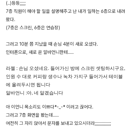
(..)등등;;;;;
7층 직원이 해야 할 일을 설명해주고 난 내가 일하는 6층으로 내려
왔다.
(7층은 스크린, 6층은 연습장)
그러고 10분 쯤 지났을 때 손님 4분이 새로 오셨다.
인터폰으로, 새로 온 알바언니한테.....
라젤 : 손님 오셨네요. 들어가신 방에 스크린 셋팅하시구요,
인원 수 대로 커피랑 생수나 녹차 가지구 들어가서 테이블
에 올려두시면 됩니다
알바언니 :아, 네 알겠습니다
아 이언니 목소리도 이쁘다*-_-* 이러고 끊어다.
그러고 7층 화면을 봤는데.....
여전히 그 자리 앉아서 문자를 보내고 있으시더라;;;;;;;;;;;;;;