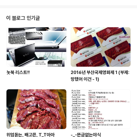
이 주를 이뤘달까; 1차는 가볍게 시작하는 마음으로(..) 해
운대 역 근처에서 3천원짜리 감자전이랑 김치전; 두판; 2
차는 소스뿌려 렌지돌린 나초
이 블로그 인기글
놋북 리스트!!
2016년 부산국제영화제 1 (부제:
망했어 이건 - 1)
위엄돋는, 배고픈, T_T아아
-_-뜬금없는야식