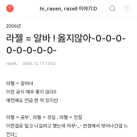
검색하기
hi_rasen, razell 이야기:D
티스토리
2006년
라젤 = 알바 ! 옳지않아-0-0-0-
0-0-0-0-0-
razell_
2006. 12. 17. 13:02
라젤 = 알바녀
이런 공식 매우 좋지 않다!!
예전에도 언급 한 적 있지만
라젤 = 공부 , 라젤 = 성실 , 라젤 = 친절
이런걸로 밀고 나갈려고 했는데 자꾸-_- 컨셉에서 벗어나간걸 느
낀다;;