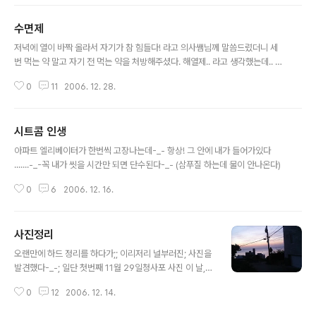
그래서 어제 버스타는데 음악들었는데 멀미가 난건가;;;;;;
수면제
글 내용
저녁에 열이 바짝 올라서 자기가 참 힘들다! 라고 의사쌤님께 말씀드렸더니 세
번 먹는 약 말고 자기 전 먹는 약을 처방해주셨다. 해열제.. 라고 생각했는데.. 역
시나 수면젠가보다-_- 몸이안좋아서 이틀동안 알바도 쉬게 해주셨는데T_T 오
0
11
2006. 12. 28.
늘은 그냥 잠이나 내려 자라는 계신가(..) 뭔놈의 잠을 15시간동안 자게 만드는
약인지;;;;;;;;; (자는 나도 대단하다-_-b)
시트콤 인생
글 내용
아파트 엘리베이터가 한번씩 고장나는데-_- 항상! 그 안에 내가 들어가있다
.......-_-꼭 내가 씻을 시간만 되면 단수된다-_- (삼푸질 하는데 물이 안나온다)
0
6
2006. 12. 16.
사진정리
글 내용
오랜만에 하드 정리를 하다가;; 이리저리 널부러진; 사진을
발견했다-_-; 일단 첫번째 11월 29일청사포 사진 이 날,
경화언니랑 오랜만에 둘이 오붓하게 만나서- 많은 이야기
0
12
2006. 12. 14.
를 나누었다. 영어 선생님으로 새로 시작한 언니의 12월 이
야기와 곰의 주인님으로 새로 시작한 나의 이야기들=_=