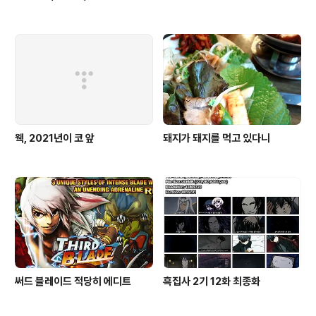
웩, 2021년이 코 앞
돼지가 돼지를 먹고 있다니
써드 블레이드 적당히 에디트
흑집사 2기 12화 최종화